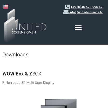
+49 (0)40 571 996 47
info@united-screens.tv
Zum
Inhalt
springen
Downloads
WOW!Box & Z
BOX
Brillenloses 3D Multi User Display