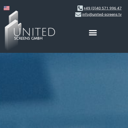
+49 (0)40 571 996 47
info@united-screens.tv
Zum
Inhalt
springen