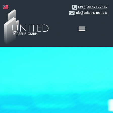
+49 (0)40 571 996 47
info@united-screens.tv
Zum
Inhalt
springen